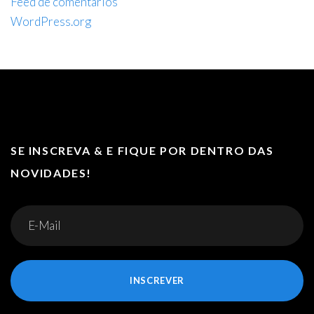
Feed de comentários
WordPress.org
SE INSCREVA & E FIQUE POR DENTRO DAS
NOVIDADES!
INSCREVER