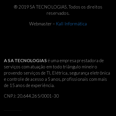
® 2019 SA TECNOLOGIAS. Todos os direitos
reservados.
Webmaster –
Kall Informática
A SA TECNOLOGIAS
é uma empresa prestadora de
serviços com atuação em todo triângulo mineiro
provendo serviços de TI, Elétrica
, segurança eletrônica
e controle de acesso a 5 anos, profissionais com mais
de 15 anos de experiência.
CNPJ: 20.644.265/0001-30