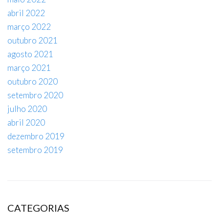
abril 2022
março 2022
outubro 2021
agosto 2021
março 2021
outubro 2020
setembro 2020
julho 2020
abril 2020
dezembro 2019
setembro 2019
CATEGORIAS