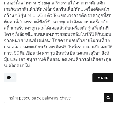
กเกอร์นั้นสามารถช่วยคุณสร้างรายได้จากการตัดสติก
เกอร์ฉลากสินค้า/ตัดเฟล็กซ์สกรีนเสื้อ/ตัด... เครื่องตัดหน้า
กว้าง A3 รุ่น MicroCut ตัว Top ของวงการตัด ราคาถูกที่สุด
คุ้มค่าที่สุด เพราะมีฟังก์ชั่... หากคุณกำลังมองหาเครื่องตัด
สติ้กเกอร์ราคาถูก คุณได้เจอแล้วกับเครื่องตัดรุ่นเริ่มต้นที่
ใคร ๆ ก็เลือกซื... ผบช.สอท.ตรวจสอบรถลัมโบร์กีนี ที่รับมอบ
จากทนาย “เบนซ์ เดม่อน” โดยคาดมอบตัวภายในวันที่ 16
ก.พ. สล็อต ลงทะเบียนรับเครดิตฟรี วันนี้เราจะมาเปิดเผยวิธี
การ.. 80 ทีมเยือน ส่ง ศราวุธ อินทร์แป้น ลงแทน สุริยา สิงห์
มุ้ย และ เอา ศนุกรานต์ ถิ่นจอม ลงแทน ศิวกรณ์ เตียตระกูล
น. สล็อต เดโม่...
0
MORE