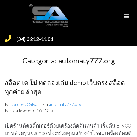
(34) 3212-1101
Categoria:
automaty777.org
สล็อต เด โม่ ทดลองเล่น demo เว็บตรง สล็อต
ทุกค่าย ล่าสุด
Por
Andre O Silva
Em
automaty777.org
Postou
fevereiro 16, 2023
เปิดร้านตัดสติ้กเกอร์ด้วยเครื่องตัดต้นทุนต่ำ เริ่มต้น 8, 900
บาทด้วยรุ่น Cameo ที่จะช่วยคุณสร้างกำไรจ... เครื่องตัดสติ