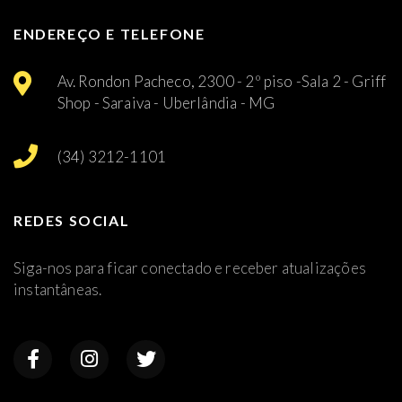
ENDEREÇO E TELEFONE
Av. Rondon Pacheco, 2300 - 2º piso -Sala 2 - Griff
Shop - Saraiva - Uberlândia - MG
(34) 3212-1101
REDES SOCIAL
Siga-nos para ficar conectado e receber atualizações
instantâneas.