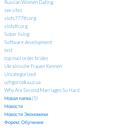
Russian Women Dating
sex sites
slots777th.org
slotyth.org
Sober living
Software development
test
top mail order brides
Ukrainische Frauen Kennen
Uncategorized
uzhgorodka.uz.ua
Why Are Second Marriages So Hard
Новая папка (5)
Новости
Новости Экономики
Форекс Обучение