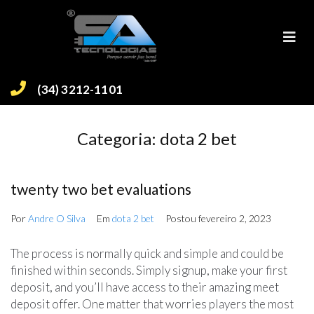
(34) 3212-1101
Categoria:
dota 2 bet
twenty two bet evaluations
Por
Andre O Silva
Em
dota 2 bet
Postou
fevereiro 2, 2023
The process is normally quick and simple and could be
finished within seconds. Simply signup, make your first
deposit, and you’ll have access to their amazing meet
deposit offer. One matter that worries players the most