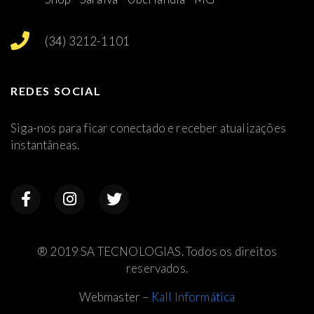
(34) 3212-1101
REDES SOCIAL
Siga-nos para ficar conectado e receber atualizações
instantâneas.
® 2019 SA TECNOLOGIAS. Todos os direitos
reservados.
Webmaster –
Kall Informática