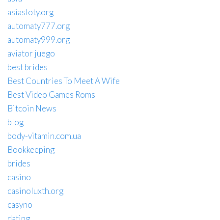
asiasloty.org
automaty777.org
automaty999.org
aviator juego
best brides
Best Countries To Meet A Wife
Best Video Games Roms
Bitcoin News
blog
body-vitamin.com.ua
Bookkeeping
brides
casino
casinoluxth.org
casyno
dating