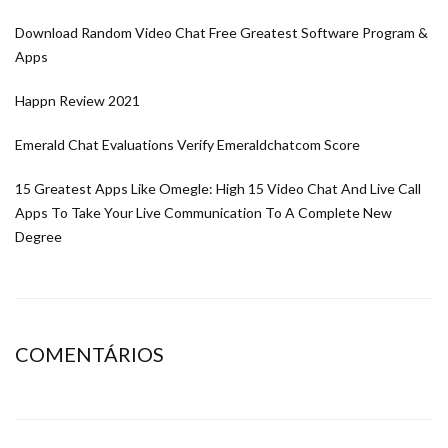
Download Random Video Chat Free Greatest Software Program &
Apps
Happn Review 2021
Emerald Chat Evaluations Verify Emeraldchatcom Score
15 Greatest Apps Like Omegle: High 15 Video Chat And Live Call
Apps To Take Your Live Communication To A Complete New
Degree
COMENTÁRIOS