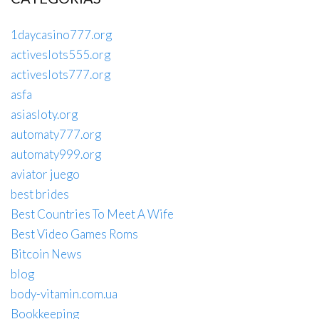
1daycasino777.org
activeslots555.org
activeslots777.org
asfa
asiasloty.org
automaty777.org
automaty999.org
aviator juego
best brides
Best Countries To Meet A Wife
Best Video Games Roms
Bitcoin News
blog
body-vitamin.com.ua
Bookkeeping